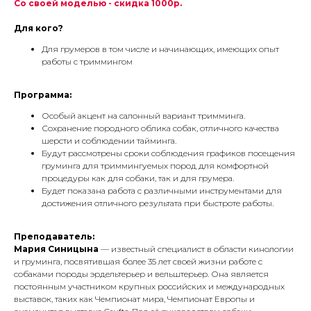
Со своей моделью - скидка 1000р.
Для кого?
Для грумеров в том числе и начинающих, имеющих опыт
работы с триммингом
Программа:
Особый акцент на салонный вариант тримминга.
Сохранение породного облика собак, отличного качества
шерсти и соблюдении тайминга.
Будут рассмотрены сроки соблюдения графиков посещения
груминга для триммингуемых пород для комфортной
процедуры как для собаки, так и для грумера.
Будет показана работа с различными инструментами для
достижения отличного результата при быстроте работы.
Преподаватель:
Мария Синицына
— известный специалист в области кинологии
и груминга, посвятившая более 35 лет своей жизни работе с
собаками породы эрдельтерьер и вельштерьер. Она является
постоянным участником крупных российских и международных
выставок, таких как Чемпионат мира, Чемпионат Европы и