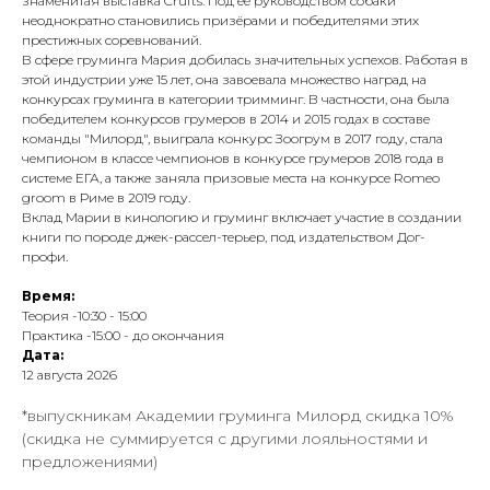
знаменитая выставка Crufts. Под её руководством собаки
неоднократно становились призёрами и победителями этих
престижных соревнований.
В сфере груминга Мария добилась значительных успехов. Работая в
этой индустрии уже 15 лет, она завоевала множество наград на
конкурсах груминга в категории тримминг. В частности, она была
победителем конкурсов грумеров в 2014 и 2015 годах в составе
команды "Милорд", выиграла конкурс Зоогрум в 2017 году, стала
чемпионом в классе чемпионов в конкурсе грумеров 2018 года в
системе ЕГА, а также заняла призовые места на конкурсе Romeo
groom в Риме в 2019 году.
Вклад Марии в кинологию и груминг включает участие в создании
книги по породе джек-рассел-терьер, под издательством Дог-
профи.
Время:
Теория -10:30 - 15:00
Практика -15:00 - до окончания
Дата:
12 августа 2026
*выпускникам Академии груминга Милорд скидка 10%
(скидка не суммируется с другими лояльностями и
предложениями)