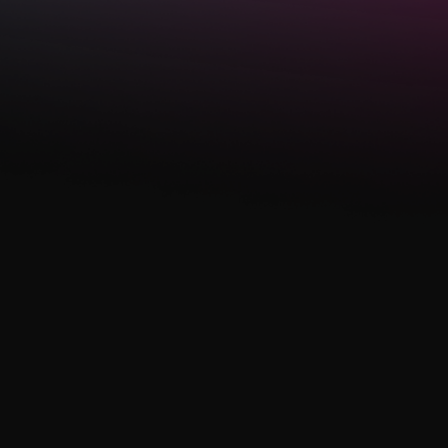
Мы заботимся о вашем комфорте и
предоставляем
уютное жилье
всего в
10 минутах
от Академии
Милорд.
Что входит в проживание:
Удобные кровати, свежее
белье
Полностью оборудованная
кухня и ванная
Wi-Fi, стиральная машина и
кондиционер
Живите близко, учитесь
эффективно и наслаждайтесь
процессом!
Выбрать программу обучения