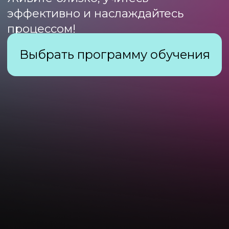
+7 (985) 039-00-10
academy@milordcompany.ru
м. Ломоносовский пр-т,
Ломоносовский проспект 43 к.2