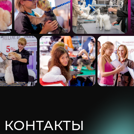
Контактные данные:
МЕЖДУНАРОДНАЯ АКАДЕМИЯ
ГРУМИНГА "МИЛОРД"
Телефон: +7 (985) 039-00-10
График работы: 10:00-20:00
Лицензия
Размещение результатов СОУТ
Политика конфиденциальности
Согласие на обработку персональных
данных
ООО "МИЛОРД"
Согласие на получение рекламной
и информационной рассылки
2026 © Milord Academy