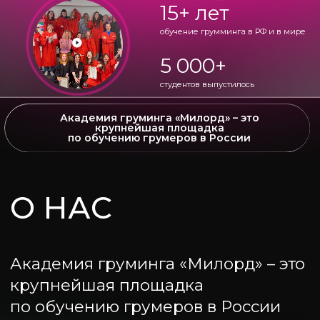
Академия груминга «Милорд» – это
крупнейшая площадка
по обучению грумеров в России
Компании «Милорд» также
принадлежат сети груминг-салонов
«Милорд» и «Барбос», бренд
профессиональной косметики для
животных «Milord», бренд
инструментов и оборудования для
профессионального груминга
Komondor, интернет-магазин и
шоу-рум товаров для ухода за
домашними животными Грум-мир.
Мы активно участвуем в развитии
груминг-бизнеса и с 2012 года
первые в России организуем
Фестивали груминга Gromingfest,
которые проходят в разных городах
России, а также семинары и