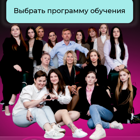
15+ лет
обучение грумминга в РФ и в мире
5 000+
cтудентов выпустилось
Академия груминга «Милорд» – это
крупнейшая площадка
по обучению грумеров в России
О НАС