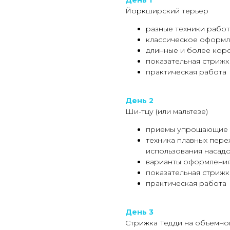
День 1
Йоркширский терьер
разные техники рабо
классическое оформл
длинные и более кор
показательная стрижк
практическая работа
День 2
Ши-тцу (или мальтезе)
приемы упрощающие 
техника плавных пер
использования насад
варианты оформления
показательная стрижк
практическая работа
День 3
Стрижка Тедди на объемном