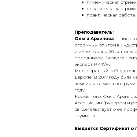
гигиеническая стрижк
показательная стрижк
практическая работа
Преподаватель:
Ольга Архипова
— высоко
огромным опытом в индустр
и имеет более 30 лет опыт
породником. Владелец пит
эксперт РКФ/Fci.
Многократный победитель к
Европе. В 2017 году была 
чемпионате мира по груминг
году.
Кроме того, Ольга Архипов
Ассоциации Грумеров) и ро
свидетельствует о её проф
груминга.
Выдается Сертификат о 