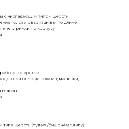
ты с ниспадающим типом шерсти
ение головы с вариациями по длине
откие стрижки по корпусу
а
работу с шерстью
еходов при помощи ножниц, машинки,
ок
 головы
а
 типе шерсти (пудель/бишон/мальтипу)