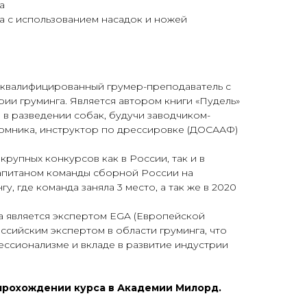
а
а с использованием насадок и ножей
квалифицированный грумер-преподаватель с
ии груминга. Является автором книги «Пудель»
а в разведении собак, будучи заводчиком-
омника, инструктор по дрессировке (ДОСААФ)
рупных конкурсов как в России, так и в
капитаном команды сборной России на
у, где команда заняла 3 место, а так же в 2020
а является экспертом EGA (Европейской
ссийским экспертом в области груминга, что
ессионализме и вкладе в развитие индустрии
прохождении курса в Академии Милорд.