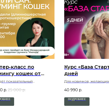
тер‑класс по
Курс «База Старт
мингу кошек от
дней
ли Сан
дёт показательный
Для новичков, желающих
р‑класс на двух моделях — с
попробовать себя в пр
00
р.
25 000
р.
40 990
р.
ошёрстной и
кошёрстной кошкой.
РОБНЕЕ
ПОДРОБНЕЕ