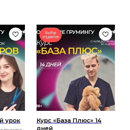
Выбор
студентов
й урок
Курс «База Плюс» 14
дней
ля грумеров