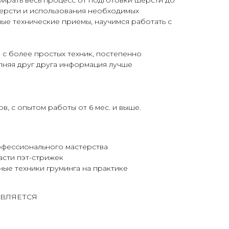
ирать весь процесс от подготовки шерсти до
ерсти и использования необходимых
ые технические приемы, научимся работать с
 с более простых техник, постепенно
лняя друг друга информация лучше
в, с опытом работы от 6 мес. и выше.
офессионального мастерства
асти пэт-стрижек
ые техники груминга на практике
ВЛЯЕТСЯ