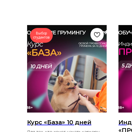
Выбор
студентов
Курс «База» 10 дней
Инд
«ПР
Для тех, кто хочет начать карьеру