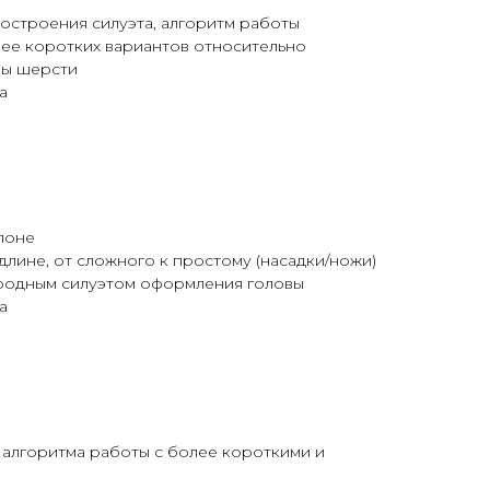
остроения силуэта, алгоритм работы
лее коротких вариантов относительно
ры шерсти
а
лоне
длине, от сложного к простому (насадки/ножи)
родным силуэтом оформления головы
а
 алгоритма работы с более короткими и