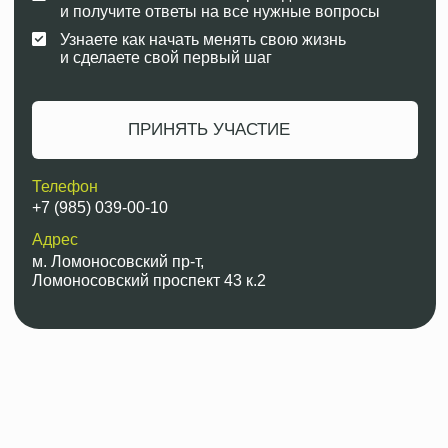
за 7 дней
на дне открытых дверей в
академии Милорд
4 декабря в 15:00
⠀⠀⠀⠀⠀⠀⠀ПРИНЯТЬ УЧАСТИЕ
· 4 ДЕКАБРЯ · МОСКВА · УЧАСТИЕ БЕСПЛАТНО · ДАРИМ КОМПЛЕКТ ПРОФЕССИОНАЛ