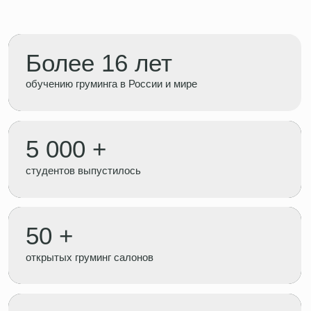
студентов выпустилось
студентов выпустилось
50 +
50 +
открытых груминг салонов
открытых груминг салонов
2 000 +
2 000 +
человек состоящих в обществе грумеров
человек состоящих в обществе грумеров