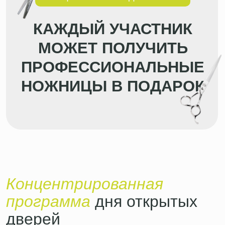
Что происходит
Что унесёте домой
«Миф vs Реальность»
— что
Поймёте, подходит ли вам
делает грумер каждый день
ритм работы с животными
«Деньги на стол»
— показываем
Чётко видите диапазон
сколько реально зарабатывает
заработка: помощник грумера -
грумер
топ грумер
«Маршрут 0 → первый
План как освоить профессию
клиент»
— за 7 дней
и выйти на первых клиентов
«Истории выпускников»
+
Снимаете личные страхи:
ответы на вопросы от ТОП-
аллергия, возраст, поиск
грумеров академии
клиентов
⠀⠀ХОЧУ ЗА 90 МИНУТ ПОНЯТЬ ВСЁ
«Тур + подарок»
— смотрим
Уходите с инструментом
классы, получаем подарки
и пониманием «моё / не моё»
⠀⠀⠀⠀⠀⠀ХОЧУ ЗА 90 МИНУТ ПОНЯТЬ ВСЁ