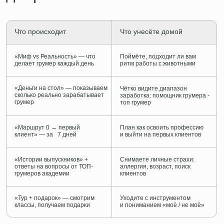
⠀⠀⠀⠀⠀ПРИНЯТЬ УЧАСТИЕ