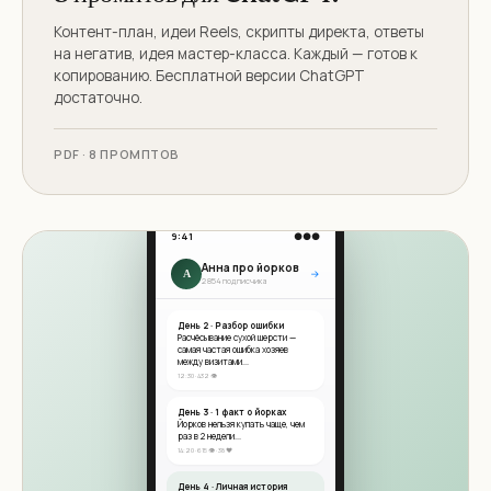
Контент-план, идеи Reels, скрипты директа, ответы
на негатив, идея мастер-класса. Каждый — готов к
копированию. Бесплатной версии ChatGPT
достаточно.
PDF · 8 ПРОМПТОВ
9:41
●●●
Анна про йорков
А
→
2 854 подписчика
День 2 · Разбор ошибки
Расчёсывание сухой шерсти —
самая частая ошибка хозяев
между визитами...
12:30 · 432 👁
День 3 · 1 факт о йорках
Йорков нельзя купать чаще, чем
раз в 2 недели...
14:20 · 615 👁 · 38 ❤️
День 4 · Личная история