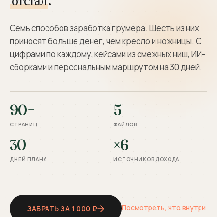
отстал
.
Семь способов заработка грумера. Шесть из них
приносят больше денег, чем кресло и ножницы. С
цифрами по каждому, кейсами из смежных ниш, ИИ-
сборками и персональным маршрутом на 30 дней.
90+
5
СТРАНИЦ
ФАЙЛОВ
30
×6
ДНЕЙ ПЛАНА
ИСТОЧНИКОВ ДОХОДА
Посмотреть, что внутри
ЗАБРАТЬ ЗА 1 000 ₽