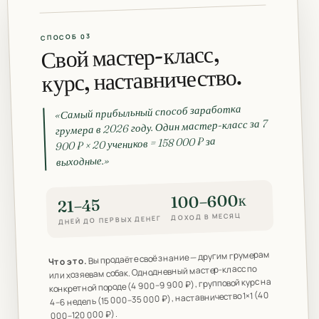
СПОСОБ 03
Свой мастер-класс,
курс, наставничество.
«Самый прибыльный способ заработка
грумера в 2026 году. Один мастер-класс за 7
900 ₽ × 20 учеников = 158 000 ₽ за
выходные.»
100–600к
21–45
ДОХОД В МЕСЯЦ
ДНЕЙ ДО ПЕРВЫХ ДЕНЕГ
Вы продаёте своё знание — другим грумерам
Что это.
или хозяевам собак. Однодневный мастер-класс по
конкретной породе (4 900–9 900 ₽), групповой курс на
4–6 недель (15 000–35 000 ₽), наставничество 1×1 (40
000–120 000 ₽).