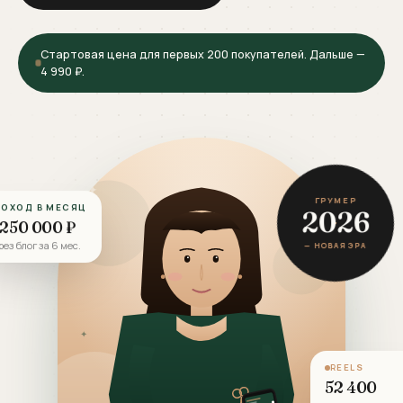
Стартовая цена для первых 200 покупателей. Дальше —
4 990 ₽.
✦
ДОХОД В МЕСЯЦ
ГРУМЕР
✦
2026
 250 000
₽
рез блог за 6 мес.
— НОВАЯ ЭРА
✦
REELS
52 400