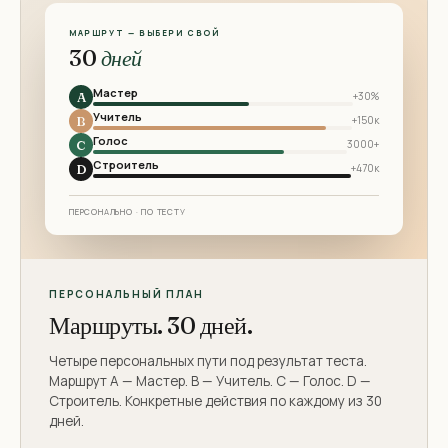
МАРШРУТ — ВЫБЕРИ СВОЙ
30
дней
Мастер
A
+30%
Учитель
B
+150к
Голос
C
3000+
Строитель
D
+470к
ПЕРСОНАЛЬНО · ПО ТЕСТУ
ПЕРСОНАЛЬНЫЙ ПЛАН
Маршруты. 30 дней.
Четыре персональных пути под результат теста.
Маршрут A — Мастер. B — Учитель. C — Голос. D —
Строитель. Конкретные действия по каждому из 30
дней.