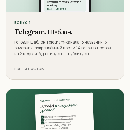
Сегодня была собака, которую я
не забуду...
16:45 · 1.2k 👁 · 89 ❤️ 🔥
Сообщение...
Анна печатает...
БОНУС 1
Telegram. Шаблон.
Готовый шаблон Telegram-канала: 5 названий, 3
описания, закреплённый пост и 14 готовых постов
на 2 недели. Адаптируете — публикуете.
PDF · 14 ПОСТОВ
ЧЕК-ЛИСТ · 17 ПУНКТОВ
к следующему
Готов(а)
уровню?
Есть профиль грумера в соцсетях
✓
Публикую контент 2+ в неделю
✓
Знаю свою специализацию
✓
У меня есть Telegram-канал
Снимаю Reels регулярно