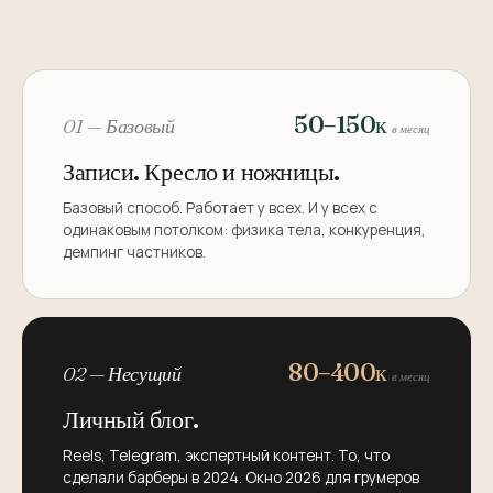
50–150к
01 — Базовый
в месяц
Записи. Кресло и ножницы.
Базовый способ. Работает у всех. И у всех с
одинаковым потолком: физика тела, конкуренция,
демпинг частников.
80–400к
02 — Несущий
в месяц
Личный блог.
Reels, Telegram, экспертный контент. То, что
сделали барберы в 2024. Окно 2026 для грумеров