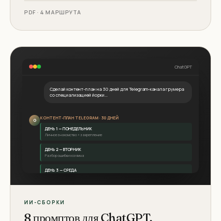
PDF · 4 МАРШРУТА
ChatGPT
Сделай контент-план на 30 дней для Telegram-канала грумера
со специализацией йорки...
КОНТЕНТ-ПЛАН TELEGRAM · 30 ДНЕЙ
G
ДЕНЬ 1 — ПОНЕДЕЛЬНИК
Личное знакомство + закрепление
ДЕНЬ 2 — ВТОРНИК
Разбор ошибки хозяина
ДЕНЬ 3 — СРЕДА
1 порода — 1 факт
генерирую остальные 27 дней...
ИИ-СБОРКИ
8 промптов для ChatGPT.